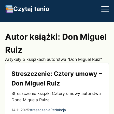
Czytaj tanio
Streszczenia
Najlepsze książki
Klasyka
Autor książki: Don Miguel
Ruiz
Artykuły o książkach autorstwa "Don Miguel Ruiz"
Streszczenie: Cztery umowy –
Don Miguel Ruiz
Streszczenie książki Cztery umowy autorstwa
Dona Miguela Ruiza
14.11.2025
streszczenia
Redakcja