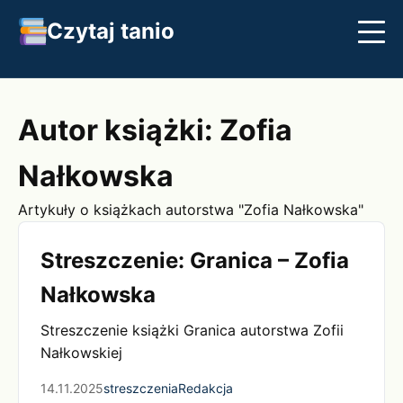
Czytaj tanio
Streszczenia
Najlepsze książki
Klasyka
Autor książki: Zofia
Nałkowska
Artykuły o książkach autorstwa "Zofia Nałkowska"
Streszczenie: Granica – Zofia
Nałkowska
Streszczenie książki Granica autorstwa Zofii
Nałkowskiej
14.11.2025
streszczenia
Redakcja