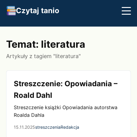
Czytaj tanio
Streszczenia
Najlepsze książki
Klasyka
Temat: literatura
Artykuły z tagiem "literatura"
Streszczenie: Opowiadania –
Roald Dahl
Streszczenie książki Opowiadania autorstwa
Roalda Dahla
15.11.2025
streszczenia
Redakcja