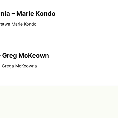
ania – Marie Kondo
orstwa Marie Kondo
 – Greg McKeown
twa Grega McKeowna