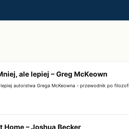
Mniej, ale lepiej – Greg McKeown
le lepiej autorstwa Grega McKeowna - przewodnik po filozofi
st Home – Joshua Becker