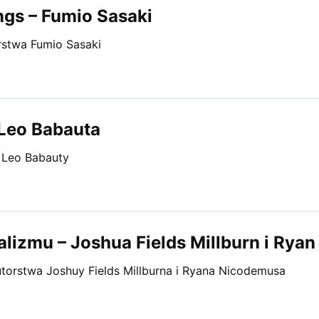
ngs – Fumio Sasaki
rstwa Fumio Sasaki
 Leo Babauta
a Leo Babauty
alizmu – Joshua Fields Millburn i Rya
utorstwa Joshuy Fields Millburna i Ryana Nicodemusa