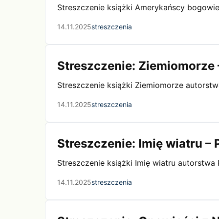
Streszczenie książki Amerykańscy bogowie
14.11.2025
streszczenia
Streszczenie: Ziemiomorze –
Streszczenie książki Ziemiomorze autorstwa
14.11.2025
streszczenia
Streszczenie: Imię wiatru – 
Streszczenie książki Imię wiatru autorstwa
14.11.2025
streszczenia