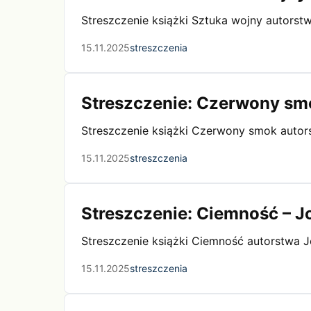
Streszczenie książki Sztuka wojny autorst
15.11.2025
streszczenia
Streszczenie: Czerwony sm
Streszczenie książki Czerwony smok autor
15.11.2025
streszczenia
Streszczenie: Ciemność – J
Streszczenie książki Ciemność autorstwa 
15.11.2025
streszczenia