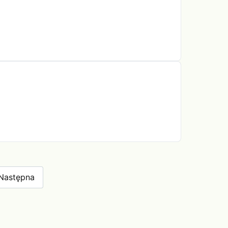
Następna