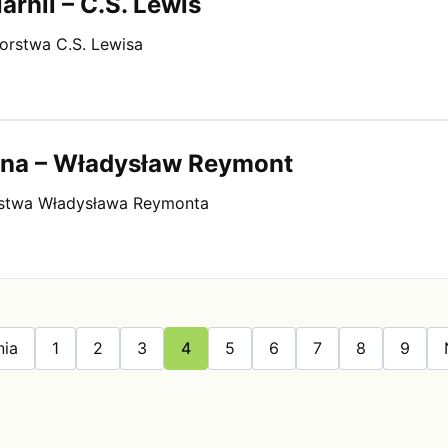
arnii – C.S. Lewis
torstwa C.S. Lewisa
cana – Władysław Reymont
orstwa Władysława Reymonta
nia
1
2
3
4
5
6
7
8
9