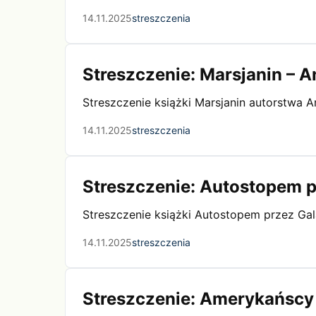
14.11.2025
streszczenia
Streszczenie: Marsjanin – 
Streszczenie książki Marsjanin autorstwa 
14.11.2025
streszczenia
Streszczenie: Autostopem 
Streszczenie książki Autostopem przez Ga
14.11.2025
streszczenia
Streszczenie: Amerykańscy