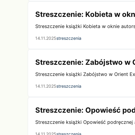
Streszczenie: Kobieta w okni
Streszczenie książki Kobieta w oknie autors
14.11.2025
streszczenia
Streszczenie: Zabójstwo w O
Streszczenie książki Zabójstwo w Orient Ex
14.11.2025
streszczenia
Streszczenie: Opowieść pod
Streszczenie książki Opowieść podręcznej
14.11.2025
streszczenia