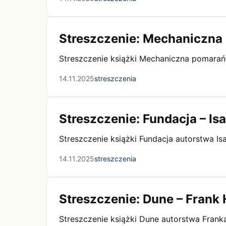
Streszczenie: Mechaniczna
Streszczenie książki Mechaniczna pomara
14.11.2025
streszczenia
Streszczenie: Fundacja – I
Streszczenie książki Fundacja autorstwa I
14.11.2025
streszczenia
Streszczenie: Dune – Frank 
Streszczenie książki Dune autorstwa Frank