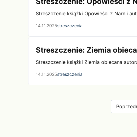
Streszczenie: Opowieści z N
Streszczenie książki Opowieści z Narnii au
14.11.2025
streszczenia
Streszczenie: Ziemia obie
Streszczenie książki Ziemia obiecana aut
14.11.2025
streszczenia
Poprzed