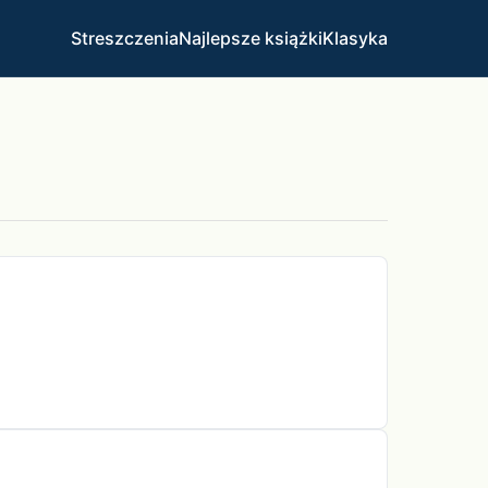
Streszczenia
Najlepsze książki
Klasyka