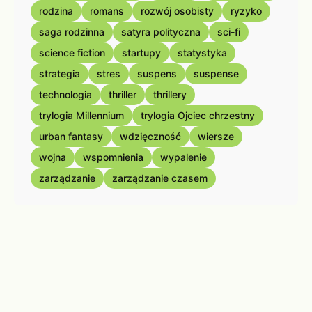
rodzina
romans
rozwój osobisty
ryzyko
saga rodzinna
satyra polityczna
sci-fi
science fiction
startupy
statystyka
strategia
stres
suspens
suspense
technologia
thriller
thrillery
trylogia Millennium
trylogia Ojciec chrzestny
urban fantasy
wdzięczność
wiersze
wojna
wspomnienia
wypalenie
zarządzanie
zarządzanie czasem