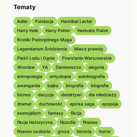
Tematy
Adler
Fundacja
Hannibal Lecter
Harry Hole
Harry Potter
Herkules Poirot
Kroniki Podrzędnego Maga
Legendarium Śródziemia
Miecz prawdy
Pieśń Lodu i Ognia
Powstanie Warszawskie
Wrocław
YA
Ziemiomorze
alegoria
antropologia
antyutopia
autobiografia
awangarda
bajka
biografia
biografie
biznes
decyzje
detektywi
dla młodzieży
dramat
duchowość
epicka saga
epopeja
esencjalizm
fantasy
fikcja
fikcja historyczna
filozofia
finanse
finanse osobiste
groza
historia
horror