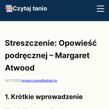
Czytaj tanio
Streszczenia
Najlepsze książki
Klasyka
Streszczenie: Opowieść
podręcznej – Margaret
Atwood
14.11.2025
streszczenia
Redakcja
1. Krótkie wprowadzenie