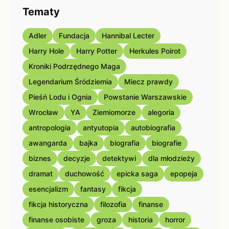
Tematy
Adler
Fundacja
Hannibal Lecter
Harry Hole
Harry Potter
Herkules Poirot
Kroniki Podrzędnego Maga
Legendarium Śródziemia
Miecz prawdy
Pieśń Lodu i Ognia
Powstanie Warszawskie
Wrocław
YA
Ziemiomorze
alegoria
antropologia
antyutopia
autobiografia
awangarda
bajka
biografia
biografie
biznes
decyzje
detektywi
dla młodzieży
dramat
duchowość
epicka saga
epopeja
esencjalizm
fantasy
fikcja
fikcja historyczna
filozofia
finanse
finanse osobiste
groza
historia
horror