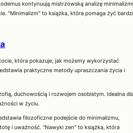
icodemus kontynuują mistrzowską analizę minimalizm
ie. "Minimalizm" to książka, która pomaga żyć bardzi
ta
ostocie, która pokazuje, jak możemy wykorzystać
zedstawia praktyczne metody upraszczania życia i
.
ofią, duchowością i rozwojem osobistym. Idealna dl
żności w życiu.
dstawia filozoficzne podejście do minimalizmu,
otę i uważność. "Nawyki zen" to książka, która