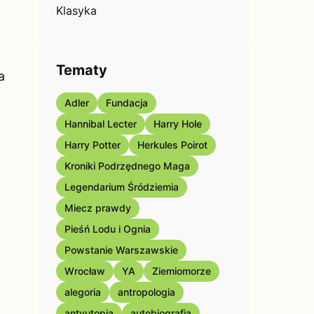
Klasyka
Tematy
a
Adler
Fundacja
Hannibal Lecter
Harry Hole
Harry Potter
Herkules Poirot
Kroniki Podrzędnego Maga
Legendarium Śródziemia
Miecz prawdy
Pieśń Lodu i Ognia
Powstanie Warszawskie
Wrocław
YA
Ziemiomorze
alegoria
antropologia
antyutopia
autobiografia