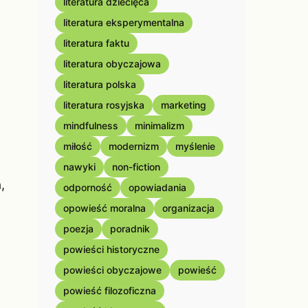
literatura dziecięca
literatura eksperymentalna
literatura faktu
literatura obyczajowa
literatura polska
literatura rosyjska
marketing
mindfulness
minimalizm
miłość
modernizm
myślenie
nawyki
non-fiction
,
odporność
opowiadania
opowieść moralna
organizacja
poezja
poradnik
powieści historyczne
powieści obyczajowe
powieść
powieść filozoficzna