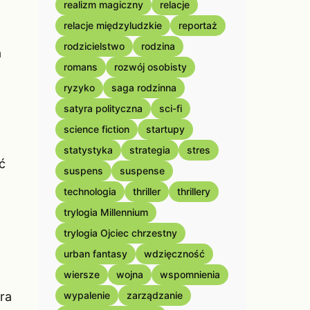
realizm magiczny
relacje
relacje międzyludzkie
reportaż
rodzicielstwo
rodzina
a
romans
rozwój osobisty
ryzyko
saga rodzinna
satyra polityczna
sci-fi
science fiction
startupy
statystyka
strategia
stres
ć
suspens
suspense
technologia
thriller
thrillery
trylogia Millennium
trylogia Ojciec chrzestny
urban fantasy
wdzięczność
wiersze
wojna
wspomnienia
óra
wypalenie
zarządzanie