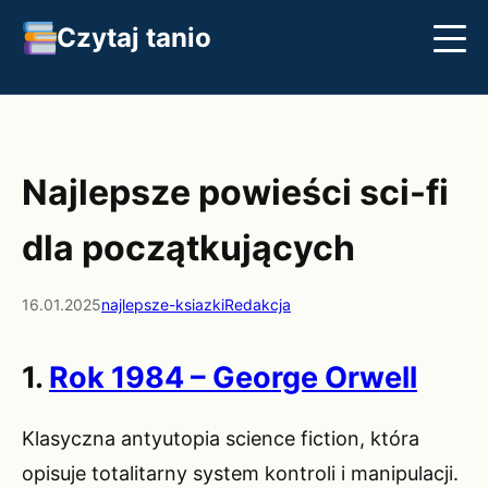
Czytaj tanio
Streszczenia
Najlepsze książki
Klasyka
Najlepsze powieści sci-fi
dla początkujących
16.01.2025
najlepsze-ksiazki
Redakcja
1.
Rok 1984 – George Orwell
Klasyczna antyutopia science fiction, która
opisuje totalitarny system kontroli i manipulacji.