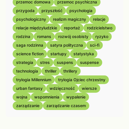
przemoc domowa
przemoc psychiczna
przygoda
przyszłość
psychologia
psychologiczny
realizm magiczny
relacje
relacje międzyludzkie
reportaż
rodzicielstwo
rodzina
romans
rozwój osobisty
ryzyko
saga rodzinna
satyra polityczna
sci-fi
science fiction
startupy
statystyka
strategia
stres
suspens
suspense
technologia
thriller
thrillery
trylogia Millennium
trylogia Ojciec chrzestny
urban fantasy
wdzięczność
wiersze
wojna
wspomnienia
wypalenie
zarządzanie
zarządzanie czasem