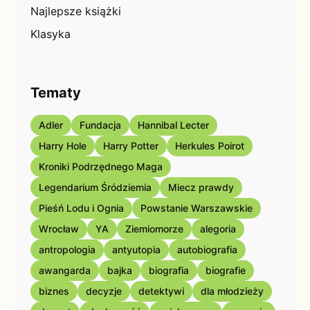
Najlepsze książki
Klasyka
Tematy
Adler
Fundacja
Hannibal Lecter
Harry Hole
Harry Potter
Herkules Poirot
Kroniki Podrzędnego Maga
Legendarium Śródziemia
Miecz prawdy
Pieśń Lodu i Ognia
Powstanie Warszawskie
Wrocław
YA
Ziemiomorze
alegoria
antropologia
antyutopia
autobiografia
awangarda
bajka
biografia
biografie
biznes
decyzje
detektywi
dla młodzieży