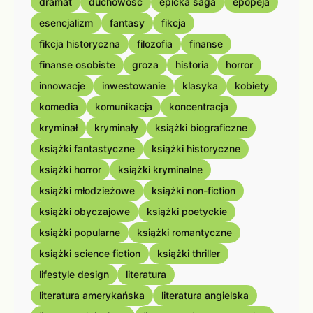
dramat
duchowość
epicka saga
epopeja
esencjalizm
fantasy
fikcja
fikcja historyczna
filozofia
finanse
finanse osobiste
groza
historia
horror
innowacje
inwestowanie
klasyka
kobiety
komedia
komunikacja
koncentracja
kryminał
kryminały
książki biograficzne
książki fantastyczne
książki historyczne
książki horror
książki kryminalne
książki młodzieżowe
książki non-fiction
książki obyczajowe
książki poetyckie
książki popularne
książki romantyczne
książki science fiction
książki thriller
lifestyle design
literatura
literatura amerykańska
literatura angielska