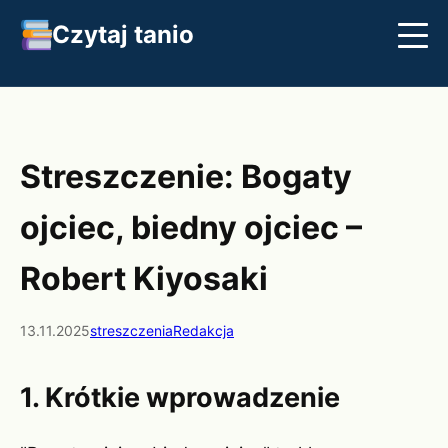
Czytaj tanio
Streszczenia
Najlepsze książki
Klasyka
Streszczenie: Bogaty
ojciec, biedny ojciec –
Robert Kiyosaki
13.11.2025
streszczenia
Redakcja
1. Krótkie wprowadzenie