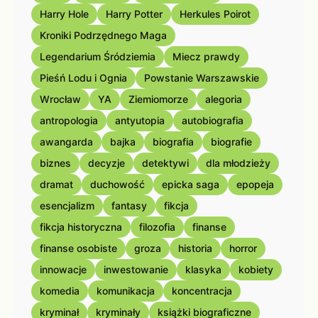
Harry Hole
Harry Potter
Herkules Poirot
Kroniki Podrzędnego Maga
Legendarium Śródziemia
Miecz prawdy
Pieśń Lodu i Ognia
Powstanie Warszawskie
Wrocław
YA
Ziemiomorze
alegoria
antropologia
antyutopia
autobiografia
awangarda
bajka
biografia
biografie
biznes
decyzje
detektywi
dla młodzieży
dramat
duchowość
epicka saga
epopeja
esencjalizm
fantasy
fikcja
fikcja historyczna
filozofia
finanse
finanse osobiste
groza
historia
horror
innowacje
inwestowanie
klasyka
kobiety
komedia
komunikacja
koncentracja
kryminał
kryminały
książki biograficzne