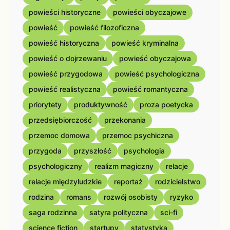
powieści historyczne
powieści obyczajowe
powieść
powieść filozoficzna
powieść historyczna
powieść kryminalna
powieść o dojrzewaniu
powieść obyczajowa
powieść przygodowa
powieść psychologiczna
powieść realistyczna
powieść romantyczna
priorytety
produktywność
proza poetycka
przedsiębiorczość
przekonania
przemoc domowa
przemoc psychiczna
przygoda
przyszłość
psychologia
psychologiczny
realizm magiczny
relacje
relacje międzyludzkie
reportaż
rodzicielstwo
rodzina
romans
rozwój osobisty
ryzyko
saga rodzinna
satyra polityczna
sci-fi
science fiction
startupy
statystyka