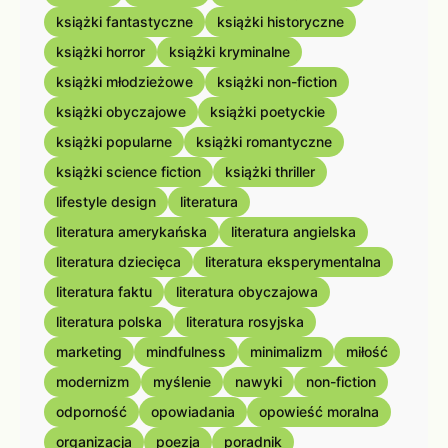
książki fantastyczne
książki historyczne
książki horror
książki kryminalne
książki młodzieżowe
książki non-fiction
książki obyczajowe
książki poetyckie
książki popularne
książki romantyczne
książki science fiction
książki thriller
lifestyle design
literatura
literatura amerykańska
literatura angielska
literatura dziecięca
literatura eksperymentalna
literatura faktu
literatura obyczajowa
literatura polska
literatura rosyjska
marketing
mindfulness
minimalizm
miłość
modernizm
myślenie
nawyki
non-fiction
odporność
opowiadania
opowieść moralna
organizacja
poezja
poradnik