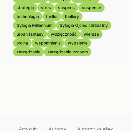
strategia
stres
suspens
suspense
technologia
thriller
thrillery
trylogia Millennium
trylogia Ojciec chrzestny
urban fantasy
wdzięczność
wiersze
wojna
wspomnienia
wypalenie
zarządzanie
zarządzanie czasem
Artykuły
Autorzy
Autorzy książek