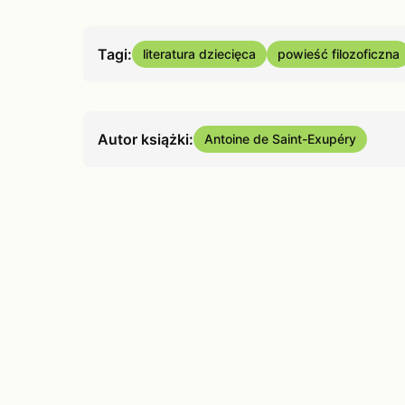
Tagi:
literatura dziecięca
powieść filozoficzna
Autor książki:
Antoine de Saint-Exupéry