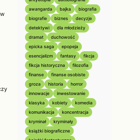
awangarda
bajka
biografia
 w
biografie
biznes
decyzje
detektywi
dla młodzieży
dramat
duchowość
epicka saga
epopeja
esencjalizm
fantasy
fikcja
fikcja historyczna
filozofia
finanse
finanse osobiste
groza
historia
horror
czy
innowacje
inwestowanie
klasyka
kobiety
komedia
komunikacja
koncentracja
kryminał
kryminały
książki biograficzne