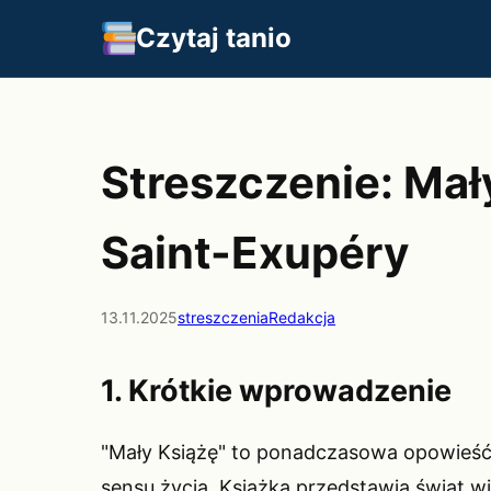
Czytaj tanio
Streszczenie: Mał
Saint-Exupéry
13.11.2025
streszczenia
Redakcja
1. Krótkie wprowadzenie
"Mały Książę" to ponadczasowa opowieść f
sensu życia. Książka przedstawia świat wi