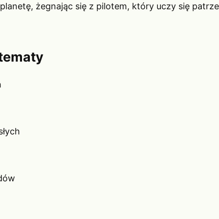
planetę, żegnając się z pilotem, który uczy się patrz
 tematy
h
słych
rdów