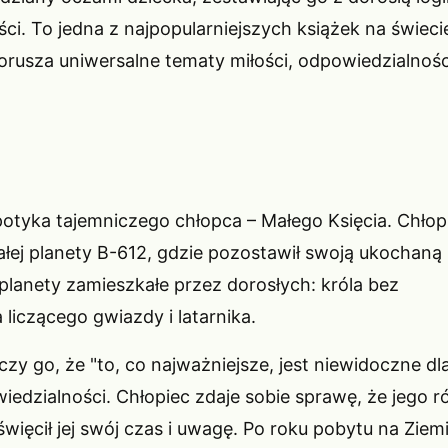
i. To jedna z najpopularniejszych książek na świeci
orusza uniwersalne tematy miłości, odpowiedzialności
 spotyka tajemniczego chłopca – Małego Księcia. Chłop
łej planety B-612, gdzie pozostawił swoją ukochaną
lanety zamieszkałe przez dorosłych: króla bez
liczącego gwiazdy i latarnika.
czy go, że "to, co najważniejsze, jest niewidoczne dl
iedzialności. Chłopiec zdaje sobie sprawę, że jego r
więcił jej swój czas i uwagę. Po roku pobytu na Ziemi