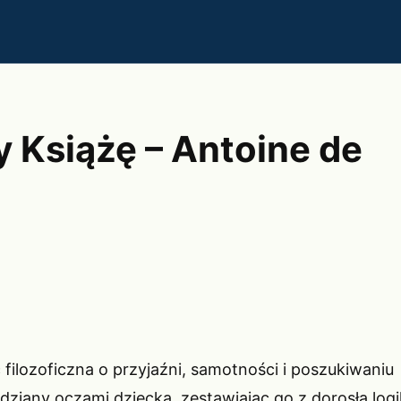
y Książę – Antoine de
ilozoficzna o przyjaźni, samotności i poszukiwaniu
dziany oczami dziecka, zestawiając go z dorosłą logi