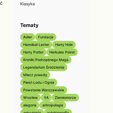
eć
Klasyka
Tematy
Adler
Fundacja
Hannibal Lecter
Harry Hole
Harry Potter
Herkules Poirot
Kroniki Podrzędnego Maga
Legendarium Śródziemia
Miecz prawdy
Pieśń Lodu i Ognia
Powstanie Warszawskie
Wrocław
YA
Ziemiomorze
alegoria
antropologia
antyutopia
autobiografia