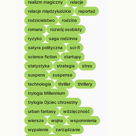
realizm magiczny
relacje
relacje międzyludzkie
reportaż
rodzicielstwo
rodzina
romans
rozwój osobisty
ryzyko
saga rodzinna
satyra polityczna
sci-fi
science fiction
startupy
statystyka
strategia
stres
suspens
suspense
technologia
thriller
thrillery
trylogia Millennium
trylogia Ojciec chrzestny
urban fantasy
wdzięczność
wiersze
wojna
wspomnienia
wypalenie
zarządzanie