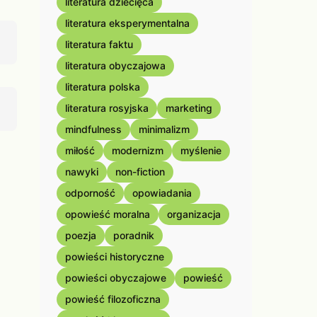
literatura dziecięca
literatura eksperymentalna
literatura faktu
literatura obyczajowa
literatura polska
literatura rosyjska
marketing
mindfulness
minimalizm
miłość
modernizm
myślenie
nawyki
non-fiction
odporność
opowiadania
opowieść moralna
organizacja
poezja
poradnik
powieści historyczne
powieści obyczajowe
powieść
powieść filozoficzna