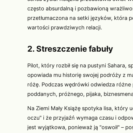
często absurdalną i pozbawioną wrażliwośc
przetłumaczona na setki języków, która p
wartości prawdziwych relacji.
2. Streszczenie fabuły
Pilot, który rozbił się na pustyni Sahara,
opowiada mu historię swojej podróży z ma
różę. Podczas wędrówki odwiedza różne p
poddanych, próżnego, pijaka, biznesmena 
Na Ziemi Mały Książę spotyka lisa, który u
oczu" i że przyjaźń wymaga czasu i odpow
jest wyjątkowa, ponieważ ją "oswoił" – poś