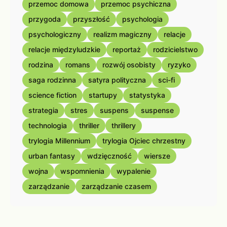
przemoc domowa
przemoc psychiczna
przygoda
przyszłość
psychologia
psychologiczny
realizm magiczny
relacje
relacje międzyludzkie
reportaż
rodzicielstwo
rodzina
romans
rozwój osobisty
ryzyko
saga rodzinna
satyra polityczna
sci-fi
science fiction
startupy
statystyka
strategia
stres
suspens
suspense
technologia
thriller
thrillery
trylogia Millennium
trylogia Ojciec chrzestny
urban fantasy
wdzięczność
wiersze
wojna
wspomnienia
wypalenie
zarządzanie
zarządzanie czasem