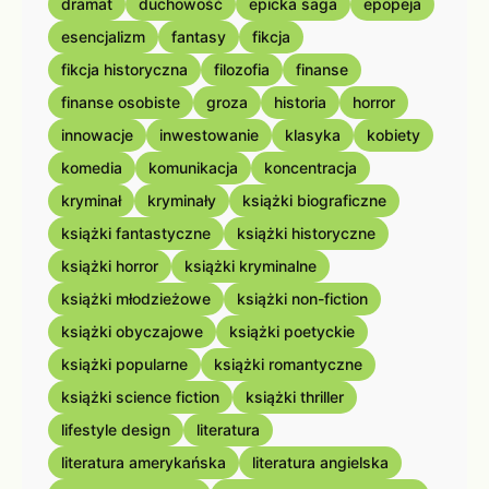
dramat
duchowość
epicka saga
epopeja
esencjalizm
fantasy
fikcja
fikcja historyczna
filozofia
finanse
finanse osobiste
groza
historia
horror
innowacje
inwestowanie
klasyka
kobiety
komedia
komunikacja
koncentracja
kryminał
kryminały
książki biograficzne
książki fantastyczne
książki historyczne
książki horror
książki kryminalne
książki młodzieżowe
książki non-fiction
książki obyczajowe
książki poetyckie
książki popularne
książki romantyczne
książki science fiction
książki thriller
lifestyle design
literatura
literatura amerykańska
literatura angielska