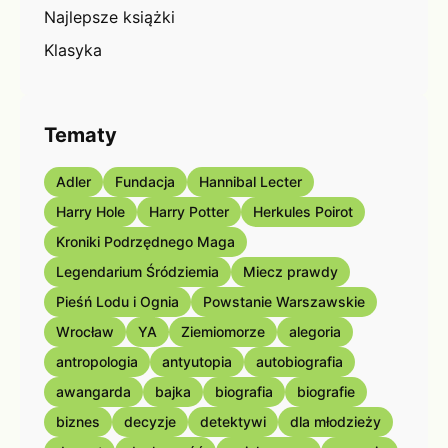
Najlepsze książki
Klasyka
Tematy
Adler
Fundacja
Hannibal Lecter
Harry Hole
Harry Potter
Herkules Poirot
Kroniki Podrzędnego Maga
Legendarium Śródziemia
Miecz prawdy
Pieśń Lodu i Ognia
Powstanie Warszawskie
Wrocław
YA
Ziemiomorze
alegoria
antropologia
antyutopia
autobiografia
awangarda
bajka
biografia
biografie
biznes
decyzje
detektywi
dla młodzieży