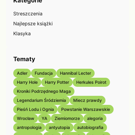
Kategorie
Streszczenia
Najlepsze książki
Klasyka
Tematy
Adler
Fundacja
Hannibal Lecter
Harry Hole
Harry Potter
Herkules Poirot
Kroniki Podrzędnego Maga
Legendarium Śródziemia
Miecz prawdy
Pieśń Lodu i Ognia
Powstanie Warszawskie
Wrocław
YA
Ziemiomorze
alegoria
antropologia
antyutopia
autobiografia