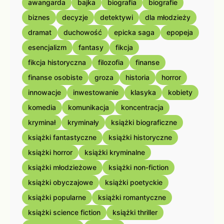
awangarda
bajka
biografia
biografie
biznes
decyzje
detektywi
dla młodzieży
dramat
duchowość
epicka saga
epopeja
esencjalizm
fantasy
fikcja
fikcja historyczna
filozofia
finanse
finanse osobiste
groza
historia
horror
innowacje
inwestowanie
klasyka
kobiety
komedia
komunikacja
koncentracja
kryminał
kryminały
książki biograficzne
książki fantastyczne
książki historyczne
książki horror
książki kryminalne
książki młodzieżowe
książki non-fiction
książki obyczajowe
książki poetyckie
książki popularne
książki romantyczne
książki science fiction
książki thriller