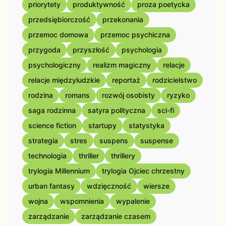
priorytety
produktywność
proza poetycka
przedsiębiorczość
przekonania
przemoc domowa
przemoc psychiczna
przygoda
przyszłość
psychologia
psychologiczny
realizm magiczny
relacje
relacje międzyludzkie
reportaż
rodzicielstwo
rodzina
romans
rozwój osobisty
ryzyko
saga rodzinna
satyra polityczna
sci-fi
science fiction
startupy
statystyka
strategia
stres
suspens
suspense
technologia
thriller
thrillery
trylogia Millennium
trylogia Ojciec chrzestny
urban fantasy
wdzięczność
wiersze
wojna
wspomnienia
wypalenie
zarządzanie
zarządzanie czasem