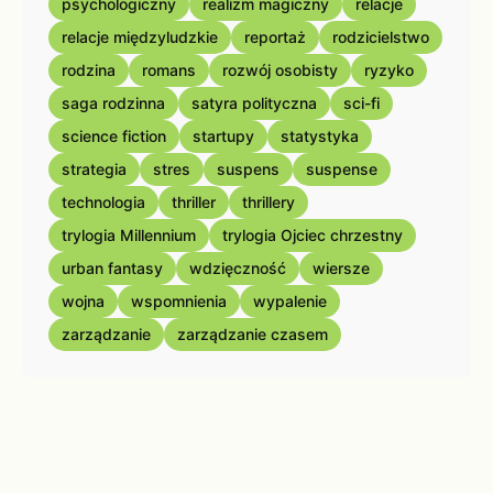
psychologiczny
realizm magiczny
relacje
relacje międzyludzkie
reportaż
rodzicielstwo
rodzina
romans
rozwój osobisty
ryzyko
saga rodzinna
satyra polityczna
sci-fi
science fiction
startupy
statystyka
strategia
stres
suspens
suspense
technologia
thriller
thrillery
trylogia Millennium
trylogia Ojciec chrzestny
urban fantasy
wdzięczność
wiersze
wojna
wspomnienia
wypalenie
zarządzanie
zarządzanie czasem