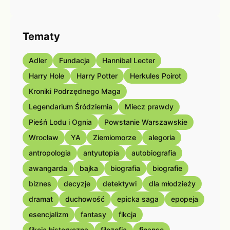
Tematy
Adler
Fundacja
Hannibal Lecter
Harry Hole
Harry Potter
Herkules Poirot
Kroniki Podrzędnego Maga
Legendarium Śródziemia
Miecz prawdy
Pieśń Lodu i Ognia
Powstanie Warszawskie
Wrocław
YA
Ziemiomorze
alegoria
antropologia
antyutopia
autobiografia
awangarda
bajka
biografia
biografie
biznes
decyzje
detektywi
dla młodzieży
dramat
duchowość
epicka saga
epopeja
esencjalizm
fantasy
fikcja
fikcja historyczna
filozofia
finanse