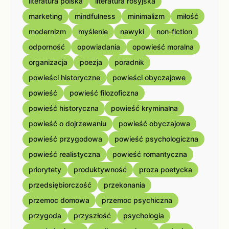
literatura polska
literatura rosyjska
marketing
mindfulness
minimalizm
miłość
modernizm
myślenie
nawyki
non-fiction
odporność
opowiadania
opowieść moralna
organizacja
poezja
poradnik
powieści historyczne
powieści obyczajowe
powieść
powieść filozoficzna
powieść historyczna
powieść kryminalna
powieść o dojrzewaniu
powieść obyczajowa
powieść przygodowa
powieść psychologiczna
powieść realistyczna
powieść romantyczna
priorytety
produktywność
proza poetycka
przedsiębiorczość
przekonania
przemoc domowa
przemoc psychiczna
przygoda
przyszłość
psychologia