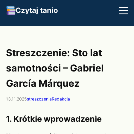
Czytaj tanio
Streszczenia
Najlepsze książki
Klasyka
Streszczenie: Sto lat
samotności – Gabriel
García Márquez
13.11.2025
streszczenia
Redakcja
1. Krótkie wprowadzenie