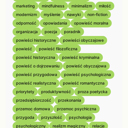
marketing
mindfulness
minimalizm
miłość
modernizm
myślenie
nawyki
non-fiction
odporność
opowiadania
opowieść moralna
organizacja
poezja
poradnik
powieści historyczne
powieści obyczajowe
powieść
powieść filozoficzna
powieść historyczna
powieść kryminalna
powieść o dojrzewaniu
powieść obyczajowa
powieść przygodowa
powieść psychologiczna
powieść realistyczna
powieść romantyczna
priorytety
produktywność
proza poetycka
przedsiębiorczość
przekonania
przemoc domowa
przemoc psychiczna
przygoda
przyszłość
psychologia
psychologiczny
realizm magiczny
relacje