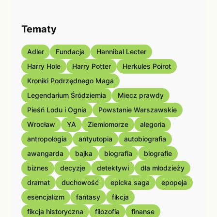
Tematy
Adler
Fundacja
Hannibal Lecter
Harry Hole
Harry Potter
Herkules Poirot
Kroniki Podrzędnego Maga
Legendarium Śródziemia
Miecz prawdy
Pieśń Lodu i Ognia
Powstanie Warszawskie
Wrocław
YA
Ziemiomorze
alegoria
antropologia
antyutopia
autobiografia
awangarda
bajka
biografia
biografie
biznes
decyzje
detektywi
dla młodzieży
dramat
duchowość
epicka saga
epopeja
esencjalizm
fantasy
fikcja
fikcja historyczna
filozofia
finanse