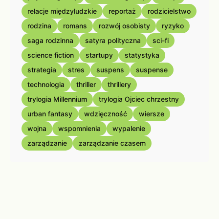
relacje międzyludzkie
reportaż
rodzicielstwo
rodzina
romans
rozwój osobisty
ryzyko
saga rodzinna
satyra polityczna
sci-fi
science fiction
startupy
statystyka
strategia
stres
suspens
suspense
technologia
thriller
thrillery
trylogia Millennium
trylogia Ojciec chrzestny
urban fantasy
wdzięczność
wiersze
wojna
wspomnienia
wypalenie
zarządzanie
zarządzanie czasem