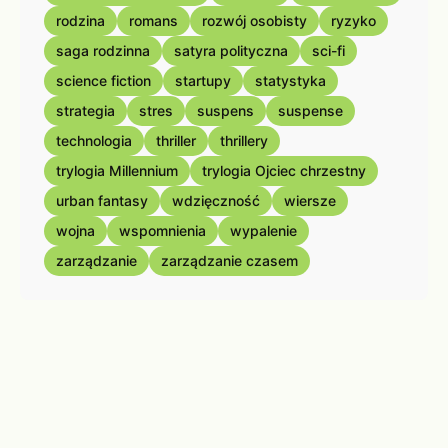
rodzina
romans
rozwój osobisty
ryzyko
saga rodzinna
satyra polityczna
sci-fi
science fiction
startupy
statystyka
strategia
stres
suspens
suspense
technologia
thriller
thrillery
trylogia Millennium
trylogia Ojciec chrzestny
urban fantasy
wdzięczność
wiersze
wojna
wspomnienia
wypalenie
zarządzanie
zarządzanie czasem