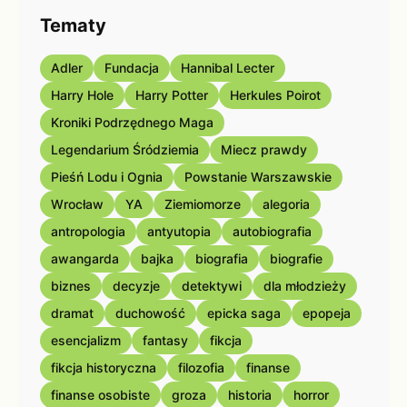
Tematy
Adler
Fundacja
Hannibal Lecter
Harry Hole
Harry Potter
Herkules Poirot
Kroniki Podrzędnego Maga
Legendarium Śródziemia
Miecz prawdy
Pieśń Lodu i Ognia
Powstanie Warszawskie
Wrocław
YA
Ziemiomorze
alegoria
antropologia
antyutopia
autobiografia
awangarda
bajka
biografia
biografie
biznes
decyzje
detektywi
dla młodzieży
dramat
duchowość
epicka saga
epopeja
esencjalizm
fantasy
fikcja
fikcja historyczna
filozofia
finanse
finanse osobiste
groza
historia
horror