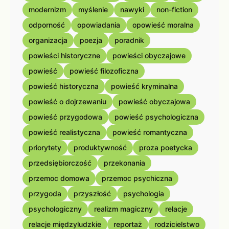
modernizm
myślenie
nawyki
non-fiction
odporność
opowiadania
opowieść moralna
organizacja
poezja
poradnik
powieści historyczne
powieści obyczajowe
powieść
powieść filozoficzna
powieść historyczna
powieść kryminalna
powieść o dojrzewaniu
powieść obyczajowa
powieść przygodowa
powieść psychologiczna
powieść realistyczna
powieść romantyczna
priorytety
produktywność
proza poetycka
przedsiębiorczość
przekonania
przemoc domowa
przemoc psychiczna
przygoda
przyszłość
psychologia
psychologiczny
realizm magiczny
relacje
relacje międzyludzkie
reportaż
rodzicielstwo